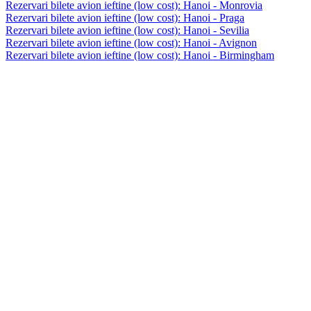
Rezervari bilete avion ieftine (low cost): Hanoi - Monrovia
Rezervari bilete avion ieftine (low cost): Hanoi - Praga
Rezervari bilete avion ieftine (low cost): Hanoi - Sevilia
Rezervari bilete avion ieftine (low cost): Hanoi - Avignon
Rezervari bilete avion ieftine (low cost): Hanoi - Birmingham