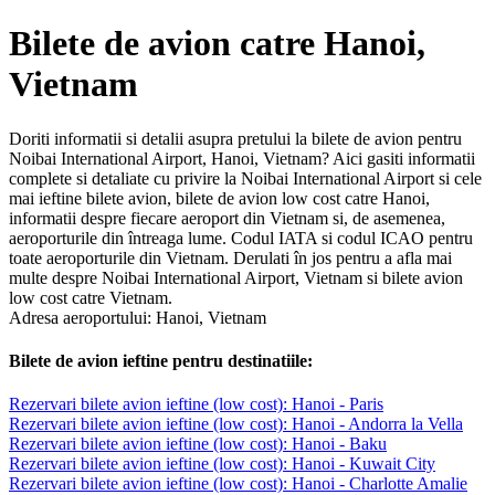
Bilete de avion catre Hanoi,
Vietnam
Doriti informatii si detalii asupra pretului la bilete de avion pentru
Noibai International Airport, Hanoi, Vietnam? Aici gasiti informatii
complete si detaliate cu privire la Noibai International Airport si cele
mai ieftine bilete avion, bilete de avion low cost catre Hanoi,
informatii despre fiecare aeroport din Vietnam si, de asemenea,
aeroporturile din întreaga lume. Codul IATA si codul ICAO pentru
toate aeroporturile din Vietnam. Derulati în jos pentru a afla mai
multe despre Noibai International Airport, Vietnam si bilete avion
low cost catre Vietnam.
Adresa aeroportului: Hanoi, Vietnam
Bilete de avion ieftine pentru destinatiile:
Rezervari bilete avion ieftine (low cost): Hanoi - Paris
Rezervari bilete avion ieftine (low cost): Hanoi - Andorra la Vella
Rezervari bilete avion ieftine (low cost): Hanoi - Baku
Rezervari bilete avion ieftine (low cost): Hanoi - Kuwait City
Rezervari bilete avion ieftine (low cost): Hanoi - Charlotte Amalie