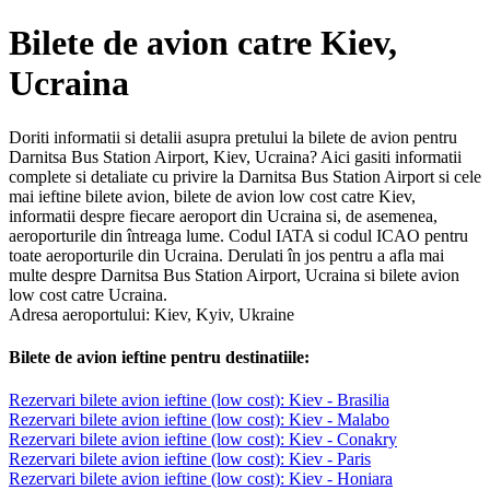
Bilete de avion catre Kiev,
Ucraina
Doriti informatii si detalii asupra pretului la bilete de avion pentru
Darnitsa Bus Station Airport, Kiev, Ucraina? Aici gasiti informatii
complete si detaliate cu privire la Darnitsa Bus Station Airport si cele
mai ieftine bilete avion, bilete de avion low cost catre Kiev,
informatii despre fiecare aeroport din Ucraina si, de asemenea,
aeroporturile din întreaga lume. Codul IATA si codul ICAO pentru
toate aeroporturile din Ucraina. Derulati în jos pentru a afla mai
multe despre Darnitsa Bus Station Airport, Ucraina si bilete avion
low cost catre Ucraina.
Adresa aeroportului: Kiev, Kyiv, Ukraine
Bilete de avion ieftine pentru destinatiile:
Rezervari bilete avion ieftine (low cost): Kiev - Brasilia
Rezervari bilete avion ieftine (low cost): Kiev - Malabo
Rezervari bilete avion ieftine (low cost): Kiev - Conakry
Rezervari bilete avion ieftine (low cost): Kiev - Paris
Rezervari bilete avion ieftine (low cost): Kiev - Honiara