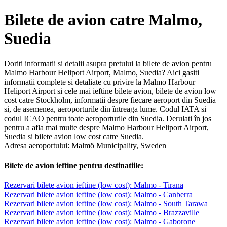
Bilete de avion catre Malmo,
Suedia
Doriti informatii si detalii asupra pretului la bilete de avion pentru
Malmo Harbour Heliport Airport, Malmo, Suedia? Aici gasiti
informatii complete si detaliate cu privire la Malmo Harbour
Heliport Airport si cele mai ieftine bilete avion, bilete de avion low
cost catre Stockholm, informatii despre fiecare aeroport din Suedia
si, de asemenea, aeroporturile din întreaga lume. Codul IATA si
codul ICAO pentru toate aeroporturile din Suedia. Derulati în jos
pentru a afla mai multe despre Malmo Harbour Heliport Airport,
Suedia si bilete avion low cost catre Suedia.
Adresa aeroportului: Malmö Municipality, Sweden
Bilete de avion ieftine pentru destinatiile:
Rezervari bilete avion ieftine (low cost): Malmo - Tirana
Rezervari bilete avion ieftine (low cost): Malmo - Canberra
Rezervari bilete avion ieftine (low cost): Malmo - South Tarawa
Rezervari bilete avion ieftine (low cost): Malmo - Brazzaville
Rezervari bilete avion ieftine (low cost): Malmo - Gaborone