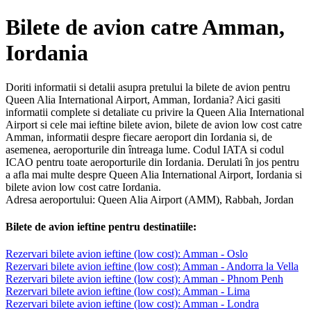
Bilete de avion catre Amman,
Iordania
Doriti informatii si detalii asupra pretului la bilete de avion pentru
Queen Alia International Airport, Amman, Iordania? Aici gasiti
informatii complete si detaliate cu privire la Queen Alia International
Airport si cele mai ieftine bilete avion, bilete de avion low cost catre
Amman, informatii despre fiecare aeroport din Iordania si, de
asemenea, aeroporturile din întreaga lume. Codul IATA si codul
ICAO pentru toate aeroporturile din Iordania. Derulati în jos pentru
a afla mai multe despre Queen Alia International Airport, Iordania si
bilete avion low cost catre Iordania.
Adresa aeroportului: Queen Alia Airport (AMM), Rabbah, Jordan
Bilete de avion ieftine pentru destinatiile:
Rezervari bilete avion ieftine (low cost): Amman - Oslo
Rezervari bilete avion ieftine (low cost): Amman - Andorra la Vella
Rezervari bilete avion ieftine (low cost): Amman - Phnom Penh
Rezervari bilete avion ieftine (low cost): Amman - Lima
Rezervari bilete avion ieftine (low cost): Amman - Londra