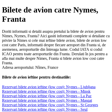
Bilete de avion catre Nymes,
Franta
Doriti informatii si detalii asupra pretului la bilete de avion pentru
Nimes, Nymes, Franta? Aici gasiti informatii complete si detaliate cu
privire la Nimes si cele mai ieftine bilete avion, bilete de avion low
cost catre Paris, informatii despre fiecare aeroport din Franta si, de
asemenea, aeroporturile din întreaga lume. Codul IATA si codul
ICAO pentru toate aeroporturile din Franta. Derulati în jos pentru a
afla mai multe despre Nimes, Franta si bilete avion low cost catre
Franta.
Adresa aeroportului: Nîmes, France
Bilete de avion ieftine pentru destinatiile:
Rezervari bilete avion ieftine (low cost): Nymes - Ljubljana
Rezervari bilete avion ieftine (low cost): Nymes - Minsk
Rezervari bilete avion ieftine (low cost): Nymes - La Paz
Rezervari bilete avion ieftine (low cost): Nymes - Masqat
Rezervari bilete avion ieftine (low cost): Nymes - St Georges
Rezervari bilete avion ieftine (low cost): Nymes - Seul