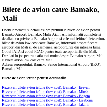
Bilete de avion catre Bamako,
Mali
Doriti informatii si detalii asupra pretului la bilete de avion pentru
Bamako Airport, Bamako, Mali? Aici gasiti informatii complete si
detaliate cu privire la Bamako Airport si cele mai ieftine bilete avion,
bilete de avion low cost catre Bamako, informatii despre fiecare
aeroport din Mali si, de asemenea, aeroporturile din întreaga lume.
Codul IATA si codul ICAO pentru toate aeroporturile din Mali.
Derulati în jos pentru a afla mai multe despre Bamako Airport, Mali
si bilete avion low cost catre Mali.
Adresa aeroportului: Bamako-Senou International Airport (BKO),
Bamako, Mali
Bilete de avion ieftine pentru destinatiile:
Rezervari bilete avion ieftine (low cost): Bamako - Erevan
Rezervari bilete avion ieftine (low cost): Bamako - Minsk
Rezervari bilete avion ieftine (low cost): Bamako - Bogota
Rezervari bilete avion ieftine (low cost): Bamako - Lisabona
Rezervari bilete avion ieftine (low cost): Bamako - Jakarta