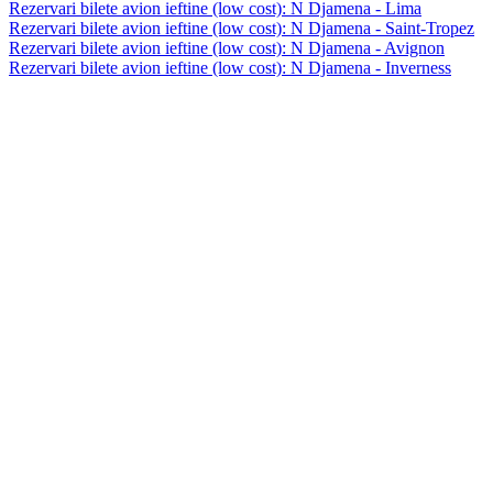
Rezervari bilete avion ieftine (low cost): N Djamena - Lima
Rezervari bilete avion ieftine (low cost): N Djamena - Saint-Tropez
Rezervari bilete avion ieftine (low cost): N Djamena - Avignon
Rezervari bilete avion ieftine (low cost): N Djamena - Inverness