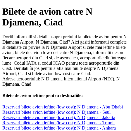
Bilete de avion catre N
Djamena, Ciad
Doriti informatii si detalii asupra pretului la bilete de avion pentru N
Djamena Airport, N Djamena, Ciad? Aici gasiti informatii complete
si detaliate cu privire la N Djamena Airport si cele mai ieftine bilete
avion, bilete de avion low cost catre N Djamena, informatii despre
fiecare aeroport din Ciad si, de asemenea, aeroporturile din întreaga
lume. Codul IATA si codul ICAO pentru toate aeroporturile din
Ciad. Derulati în jos pentru a afla mai multe despre N Djamena
Airport, Ciad si bilete avion low cost catre Ciad.
Adresa aeroportului: N Djamena International Airport (NDJ), N
Djamena, Chad
Bilete de avion ieftine pentru destinatiile:
Rezervari bilete avion ieftine (low cost): N Djamena - Abu Dhabi
Rezervari bilete avion ieftine (low cost): N Djamena - Seul
Rezervari bilete avion ieftine (low cost): N Djamena - Jakarta
Rezervari bilete avion ieftine (low cost): N Djamena - Tripoli
Rezervari bilete avion ieftine (low cost): N Djamena - Ankara