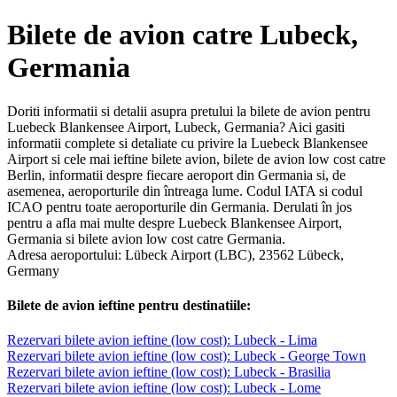
Bilete de avion catre Lubeck,
Germania
Doriti informatii si detalii asupra pretului la bilete de avion pentru
Luebeck Blankensee Airport, Lubeck, Germania? Aici gasiti
informatii complete si detaliate cu privire la Luebeck Blankensee
Airport si cele mai ieftine bilete avion, bilete de avion low cost catre
Berlin, informatii despre fiecare aeroport din Germania si, de
asemenea, aeroporturile din întreaga lume. Codul IATA si codul
ICAO pentru toate aeroporturile din Germania. Derulati în jos
pentru a afla mai multe despre Luebeck Blankensee Airport,
Germania si bilete avion low cost catre Germania.
Adresa aeroportului: Lübeck Airport (LBC), 23562 Lübeck,
Germany
Bilete de avion ieftine pentru destinatiile:
Rezervari bilete avion ieftine (low cost): Lubeck - Lima
Rezervari bilete avion ieftine (low cost): Lubeck - George Town
Rezervari bilete avion ieftine (low cost): Lubeck - Brasilia
Rezervari bilete avion ieftine (low cost): Lubeck - Lome