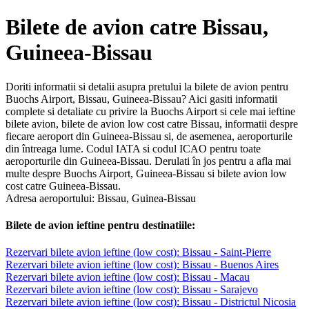
Bilete de avion catre Bissau,
Guineea-Bissau
Doriti informatii si detalii asupra pretului la bilete de avion pentru
Buochs Airport, Bissau, Guineea-Bissau? Aici gasiti informatii
complete si detaliate cu privire la Buochs Airport si cele mai ieftine
bilete avion, bilete de avion low cost catre Bissau, informatii despre
fiecare aeroport din Guineea-Bissau si, de asemenea, aeroporturile
din întreaga lume. Codul IATA si codul ICAO pentru toate
aeroporturile din Guineea-Bissau. Derulati în jos pentru a afla mai
multe despre Buochs Airport, Guineea-Bissau si bilete avion low
cost catre Guineea-Bissau.
Adresa aeroportului: Bissau, Guinea-Bissau
Bilete de avion ieftine pentru destinatiile:
Rezervari bilete avion ieftine (low cost): Bissau - Saint-Pierre
Rezervari bilete avion ieftine (low cost): Bissau - Buenos Aires
Rezervari bilete avion ieftine (low cost): Bissau - Macau
Rezervari bilete avion ieftine (low cost): Bissau - Sarajevo
Rezervari bilete avion ieftine (low cost): Bissau - Districtul Nicosia