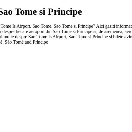
 Sao Tome si Principe
ao Tome Is Airport, Sao Tome, Sao Tome si Principe? Aici gasiti informati
tii despre fiecare aeroport din Sao Tome si Principe si, de asemenea, a
mai multe despre Sao Tome Is Airport, Sao Tome si Principe si bilete avi
mé, São Tomé and Príncipe