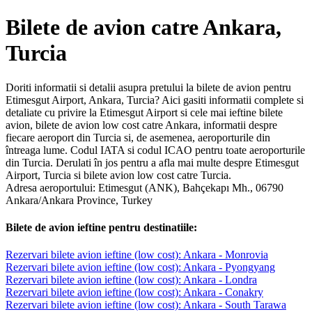
Bilete de avion catre Ankara,
Turcia
Doriti informatii si detalii asupra pretului la bilete de avion pentru
Etimesgut Airport, Ankara, Turcia? Aici gasiti informatii complete si
detaliate cu privire la Etimesgut Airport si cele mai ieftine bilete
avion, bilete de avion low cost catre Ankara, informatii despre
fiecare aeroport din Turcia si, de asemenea, aeroporturile din
întreaga lume. Codul IATA si codul ICAO pentru toate aeroporturile
din Turcia. Derulati în jos pentru a afla mai multe despre Etimesgut
Airport, Turcia si bilete avion low cost catre Turcia.
Adresa aeroportului: Etimesgut (ANK), Bahçekapı Mh., 06790
Ankara/Ankara Province, Turkey
Bilete de avion ieftine pentru destinatiile:
Rezervari bilete avion ieftine (low cost): Ankara - Monrovia
Rezervari bilete avion ieftine (low cost): Ankara - Pyongyang
Rezervari bilete avion ieftine (low cost): Ankara - Londra
Rezervari bilete avion ieftine (low cost): Ankara - Conakry
Rezervari bilete avion ieftine (low cost): Ankara - South Tarawa