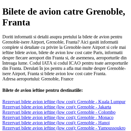
Bilete de avion catre Grenoble,
Franta
Doriti informatii si detalii asupra pretului la bilete de avion pentru
Grenoble-isere Airport, Grenoble, Franta? Aici gasiti informatii
complete si detaliate cu privire la Grenoble-isere Airport si cele mai
ieftine bilete avion, bilete de avion low cost catre Paris, informatii
despre fiecare aeroport din Franta si, de asemenea, aeroporturile din
întreaga lume. Codul IATA si codul ICAO pentru toate aeroporturile
din Franta. Derulati în jos pentru a afla mai multe despre Grenoble-
isere Airport, Franta si bilete avion low cost catre Franta.
Adresa aeroportului: Grenoble, France
Bilete de avion ieftine pentru destinatiile:
Rezervari bilete avion ieftine (low cost): Grenoble - Kuala Lumpur
Rezervari bilete avion ieftine (low cost): Grenoble - Jakarta
Rezervari bilete avion ieftine (low cost): Grenoble - Colombo
Rezervari bilete avion ieftine (low cost): Grenoble - Monaco
Rezervari bilete avion ieftine (low cost): Grenoble - Hanoi
Rezervari bilete avion ieftine (low cost): Grenoble - Yamoussoukro