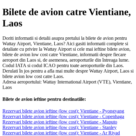
Bilete de avion catre Vientiane,
Laos
Doriti informatii si detalii asupra pretului la bilete de avion pentru
Wattay Airport, Vientiane, Laos? Aici gasiti informatii complete si
detaliate cu privire la Wattay Airport si cele mai ieftine bilete avion,
bilete de avion low cost catre Vientiane, informatii despre fiecare
aeroport din Laos si, de asemenea, aeroporturile din întreaga lume.
Codul IATA si codul ICAO pentru toate aeroporturile din Laos.
Derulati în jos pentru a afla mai multe despre Wattay Airport, Laos si
bilete avion low cost catre Laos.
Adresa aeroportului: Wattay International Airport (VTE), Vientiane,
Laos
Bilete de avion ieftine pentru destinatiile:
Rezervari bilete avion ieftine (low cost): Vientiane - Pyongyang
Rezervari bilete avion ieftine (low cost): Vientiane - Copenhaga
Rezervari bilete avion ieftine (low cost): Vientiane - Maputo
Rezervari bilete avion ieftine (low cost): Vientiane - Stanley
Rezervari bilete avion ieftine (low cost): Vientiane - Ar Riyad