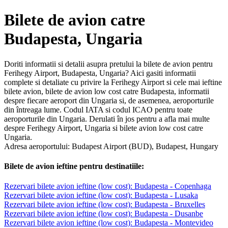
Bilete de avion catre
Budapesta, Ungaria
Doriti informatii si detalii asupra pretului la bilete de avion pentru
Ferihegy Airport, Budapesta, Ungaria? Aici gasiti informatii
complete si detaliate cu privire la Ferihegy Airport si cele mai ieftine
bilete avion, bilete de avion low cost catre Budapesta, informatii
despre fiecare aeroport din Ungaria si, de asemenea, aeroporturile
din întreaga lume. Codul IATA si codul ICAO pentru toate
aeroporturile din Ungaria. Derulati în jos pentru a afla mai multe
despre Ferihegy Airport, Ungaria si bilete avion low cost catre
Ungaria.
Adresa aeroportului: Budapest Airport (BUD), Budapest, Hungary
Bilete de avion ieftine pentru destinatiile:
Rezervari bilete avion ieftine (low cost): Budapesta - Copenhaga
Rezervari bilete avion ieftine (low cost): Budapesta - Lusaka
Rezervari bilete avion ieftine (low cost): Budapesta - Bruxelles
Rezervari bilete avion ieftine (low cost): Budapesta - Dusanbe
Rezervari bilete avion ieftine (low cost): Budapesta - Montevideo