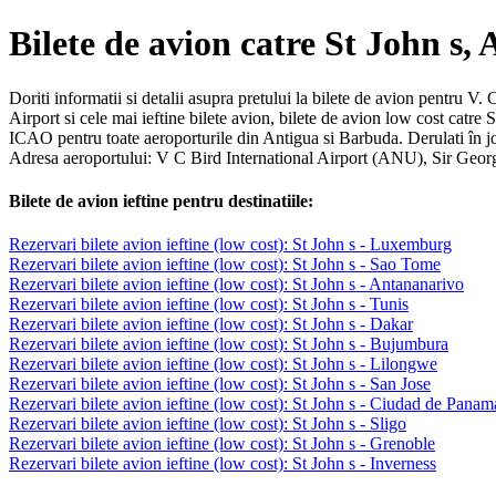
Bilete de avion catre St John s,
Doriti informatii si detalii asupra pretului la bilete de avion pentru V.
Airport si cele mai ieftine bilete avion, bilete de avion low cost catr
ICAO pentru toate aeroporturile din Antigua si Barbuda. Derulati în jo
Adresa aeroportului: V C Bird International Airport (ANU), Sir Ge
Bilete de avion ieftine pentru destinatiile:
Rezervari bilete avion ieftine (low cost): St John s - Luxemburg
Rezervari bilete avion ieftine (low cost): St John s - Sao Tome
Rezervari bilete avion ieftine (low cost): St John s - Antananarivo
Rezervari bilete avion ieftine (low cost): St John s - Tunis
Rezervari bilete avion ieftine (low cost): St John s - Dakar
Rezervari bilete avion ieftine (low cost): St John s - Bujumbura
Rezervari bilete avion ieftine (low cost): St John s - Lilongwe
Rezervari bilete avion ieftine (low cost): St John s - San Jose
Rezervari bilete avion ieftine (low cost): St John s - Ciudad de Panam
Rezervari bilete avion ieftine (low cost): St John s - Sligo
Rezervari bilete avion ieftine (low cost): St John s - Grenoble
Rezervari bilete avion ieftine (low cost): St John s - Inverness