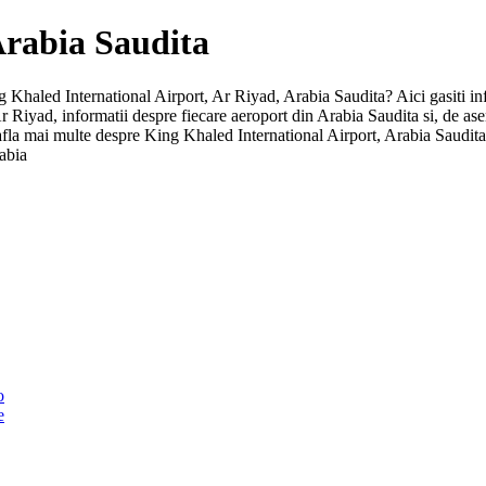
 Arabia Saudita
ing Khaled International Airport, Ar Riyad, Arabia Saudita? Aici gasiti in
re Ar Riyad, informatii despre fiecare aeroport din Arabia Saudita si, d
 afla mai multe despre King Khaled International Airport, Arabia Saudita 
abia
o
e