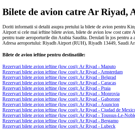
Bilete de avion catre Ar Riyad,
Doriti informatii si detalii asupra pretului la bilete de avion pentru K
Airport si cele mai ieftine bilete avion, bilete de avion low cost cat
pentru toate aeroporturile din Arabia Saudita. Derulati în jos pentru a
Adresa aeroportului: Riyadh Airport (RUH), Riyadh 13449, Saudi Ar
Bilete de avion ieftine pentru destinatiile:
Rezervari bilete avion ieftine (low cost): Ar Riyad - Maputo
Rezervari bilete avion ieftine (low cost): Ar Riyad - Amsterdam
Rezervari bilete avion ieftine (low cost): Ar Riyad - Belgrad
Rezervari bilete avion ieftine (low cost): Ar Riyad - Caracas
Rezervari bilete avion ieftine (low cost): Ar Riyad - Praia
Rezervari bilete avion ieftine (low cost): Ar Riyad - Monrovia
Rezervari bilete avion ieftine (low cost): Ar Riyad - Gaborone
Rezervari bilete avion ieftine (low cost): Ar Riyad - Asuncion
Rezervari bilete avion ieftine (low cost): Ar Riyad - Ciudad de Mexic
Rezervari bilete avion ieftine (low cost): Ar Riyad - Toussus-Le-Nobl
Rezervari bilete avion ieftine (low cost): Ar Riyad - Bergamo
Rezervari bilete avion ieftine (low cost): Ar Riyad - Lubeck