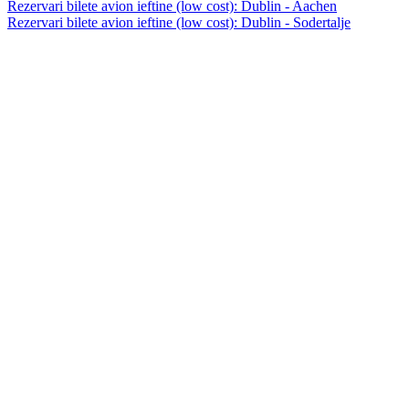
Rezervari bilete avion ieftine (low cost): Dublin - Aachen
Rezervari bilete avion ieftine (low cost): Dublin - Sodertalje