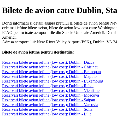
Bilete de avion catre Dublin, Sta
Doriti informatii si detalii asupra pretului la bilete de avion pentru N
cele mai ieftine bilete avion, bilete de avion low cost catre Washingto
ICAO pentru toate aeroporturile din Statele Unite ale Americii. Derulat
Americii.
Adresa aeroportului: New River Valley Airport (PSK), Dublin, VA 
Bilete de avion ieftine pentru destinatiile:
Rezervari bilete avion ieftine (low cost): Dublin - Dacca
Rezervari bilete avion ieftine (low cost): Dublin - Chisinau
Rezervari bilete avion ieftine (low cost): Dublin - Belmopan
Rezervari bilete avion ieftine (low cost): Dublin - Maputo
Rezervari bilete avion ieftine (low cost): Dublin - Luxemburg
Rezervari bilete avion ieftine (low cost): Dublin - Rabat
Rezervari bilete avion ieftine (low cost): Dublin - Vientiane
Rezervari bilete avion ieftine (low cost): Dublin - Moscova
Rezervari bilete avion ieftine (low cost): Dublin - Saipan
Rezervari bilete avion ieftine (low cost): Dublin - Varsovia
Rezervari bilete avion ieftine (low cost): Dublin - Sofia
Rezervari bilete avion ieftine (low cost): Dublin - Lille