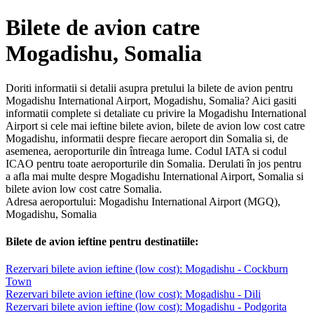
Bilete de avion catre
Mogadishu, Somalia
Doriti informatii si detalii asupra pretului la bilete de avion pentru
Mogadishu International Airport, Mogadishu, Somalia? Aici gasiti
informatii complete si detaliate cu privire la Mogadishu International
Airport si cele mai ieftine bilete avion, bilete de avion low cost catre
Mogadishu, informatii despre fiecare aeroport din Somalia si, de
asemenea, aeroporturile din întreaga lume. Codul IATA si codul
ICAO pentru toate aeroporturile din Somalia. Derulati în jos pentru
a afla mai multe despre Mogadishu International Airport, Somalia si
bilete avion low cost catre Somalia.
Adresa aeroportului: Mogadishu International Airport (MGQ),
Mogadishu, Somalia
Bilete de avion ieftine pentru destinatiile:
Rezervari bilete avion ieftine (low cost): Mogadishu - Cockburn
Town
Rezervari bilete avion ieftine (low cost): Mogadishu - Dili
Rezervari bilete avion ieftine (low cost): Mogadishu - Podgorita