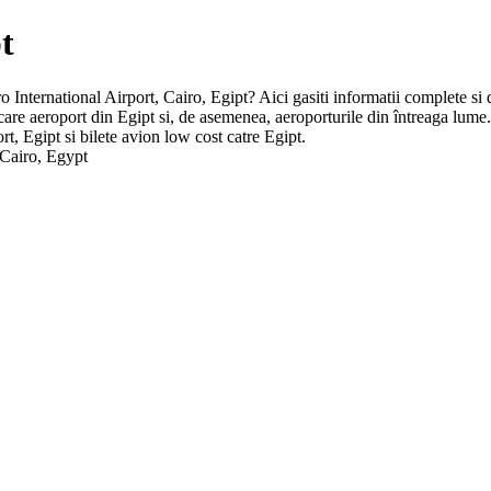
t
ro International Airport, Cairo, Egipt? Aici gasiti informatii complete si d
iecare aeroport din Egipt si, de asemenea, aeroporturile din întreaga lu
rt, Egipt si bilete avion low cost catre Egipt.
 Cairo, Egypt