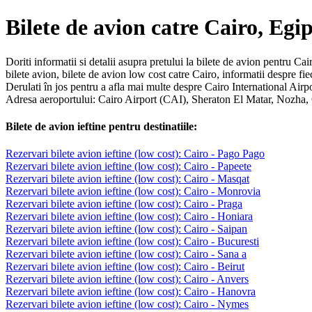
Bilete de avion catre Cairo, Egip
Doriti informatii si detalii asupra pretului la bilete de avion pentru Cai
bilete avion, bilete de avion low cost catre Cairo, informatii despre f
Derulati în jos pentru a afla mai multe despre Cairo International Airpo
Adresa aeroportului: Cairo Airport (CAI), Sheraton El Matar, Nozha,
Bilete de avion ieftine pentru destinatiile:
Rezervari bilete avion ieftine (low cost): Cairo - Pago Pago
Rezervari bilete avion ieftine (low cost): Cairo - Papeete
Rezervari bilete avion ieftine (low cost): Cairo - Masqat
Rezervari bilete avion ieftine (low cost): Cairo - Monrovia
Rezervari bilete avion ieftine (low cost): Cairo - Praga
Rezervari bilete avion ieftine (low cost): Cairo - Honiara
Rezervari bilete avion ieftine (low cost): Cairo - Saipan
Rezervari bilete avion ieftine (low cost): Cairo - Bucuresti
Rezervari bilete avion ieftine (low cost): Cairo - Sana a
Rezervari bilete avion ieftine (low cost): Cairo - Beirut
Rezervari bilete avion ieftine (low cost): Cairo - Anvers
Rezervari bilete avion ieftine (low cost): Cairo - Hanovra
Rezervari bilete avion ieftine (low cost): Cairo - Nymes