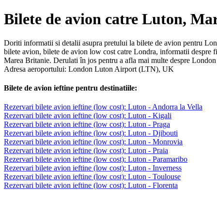
Bilete de avion catre Luton, Ma
Doriti informatii si detalii asupra pretului la bilete de avion pentru L
bilete avion, bilete de avion low cost catre Londra, informatii despre
Marea Britanie. Derulati în jos pentru a afla mai multe despre London 
Adresa aeroportului: London Luton Airport (LTN), UK
Bilete de avion ieftine pentru destinatiile:
Rezervari bilete avion ieftine (low cost): Luton - Andorra la Vella
Rezervari bilete avion ieftine (low cost): Luton - Kigali
Rezervari bilete avion ieftine (low cost): Luton - Praga
Rezervari bilete avion ieftine (low cost): Luton - Djibouti
Rezervari bilete avion ieftine (low cost): Luton - Monrovia
Rezervari bilete avion ieftine (low cost): Luton - Praia
Rezervari bilete avion ieftine (low cost): Luton - Paramaribo
Rezervari bilete avion ieftine (low cost): Luton - Inverness
Rezervari bilete avion ieftine (low cost): Luton - Toulouse
Rezervari bilete avion ieftine (low cost): Luton - Florenta