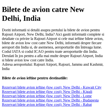
Bilete de avion catre New
Delhi, India
Doriti informatii si detalii asupra pretului la bilete de avion pentru
Rajouri Airport, New Delhi, India? Aici gasiti informatii complete si
detaliate cu privire la Rajouri Airport si cele mai ieftine bilete avion,
bilete de avion low cost catre New Delhi, informatii despre fiecare
aeroport din India si, de asemenea, aeroporturile din întreaga lume.
Codul IATA si codul ICAO pentru toate aeroporturile din India.
Derulati în jos pentru a afla mai multe despre Rajouri Airport, India
si bilete avion low cost catre India.
Adresa aeroportului: Rajouri Airport, Rajouri, Jammu and Kashmir,
India
Bilete de avion ieftine pentru destinatiile:
Rezervari bilete avion ieftine (low cost): New Delhi - Kuwait City
Rezervari bilete avion ieftine (low cost): New Delhi - Kigali
Rezervari bilete avion ieftine (low cost): New Delhi - Lome
Rezervari bilete avion ieftine (low cost): New Delhi - Budapesta
Rezervari bilete avion ieftine (low cost): New Delhi - Rabat