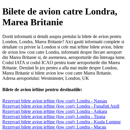
Bilete de avion catre Londra,
Marea Britanie
Doriti informatii si detalii asupra pretului la bilete de avion pentru
London, Londra, Marea Britanie? Aici gasiti informatii complete si
detaliate cu privire la London si cele mai ieftine bilete avion, bilete
de avion low cost catre Londra, informatii despre fiecare aeroport
din Marea Britanie si, de asemenea, aeroporturile din întreaga lume.
Codul IATA si codul ICAO pentru toate aeroporturile din Marea
Britanie. Derulati în jos pentru a afla mai multe despre London,
Marea Britanie si bilete avion low cost catre Marea Britanie.
Adresa aeroportului: Westminster, London, UK
Bilete de avion ieftine pentru destinatiile:
Rezervari bilete avion ieftine (low cost): Londra - Nassau
Rezervari bilete avion ieftine (low cost): Londra - Funafuti Atoll
Rezervari bilete avion ieftine (low cost): Londra - Ankara
Rezervari bilete avion ieftine (low cost): Londra - Tirana
Rezervari bilete avion ieftine (low cost): Londra - Kuala Lumpur
Rezervari bilete avion ieftine (low cost): Londra - Macau