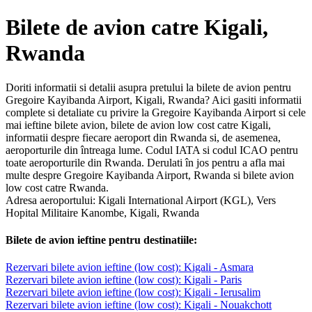
Bilete de avion catre Kigali,
Rwanda
Doriti informatii si detalii asupra pretului la bilete de avion pentru
Gregoire Kayibanda Airport, Kigali, Rwanda? Aici gasiti informatii
complete si detaliate cu privire la Gregoire Kayibanda Airport si cele
mai ieftine bilete avion, bilete de avion low cost catre Kigali,
informatii despre fiecare aeroport din Rwanda si, de asemenea,
aeroporturile din întreaga lume. Codul IATA si codul ICAO pentru
toate aeroporturile din Rwanda. Derulati în jos pentru a afla mai
multe despre Gregoire Kayibanda Airport, Rwanda si bilete avion
low cost catre Rwanda.
Adresa aeroportului: Kigali International Airport (KGL), Vers
Hopital Militaire Kanombe, Kigali, Rwanda
Bilete de avion ieftine pentru destinatiile:
Rezervari bilete avion ieftine (low cost): Kigali - Asmara
Rezervari bilete avion ieftine (low cost): Kigali - Paris
Rezervari bilete avion ieftine (low cost): Kigali - Ierusalim
Rezervari bilete avion ieftine (low cost): Kigali - Nouakchott