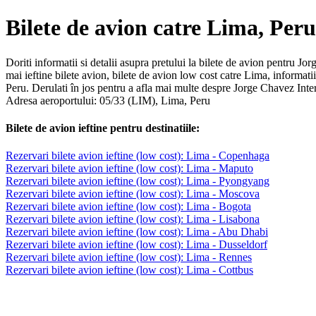
Bilete de avion catre Lima, Peru
Doriti informatii si detalii asupra pretului la bilete de avion pentru Jo
mai ieftine bilete avion, bilete de avion low cost catre Lima, informa
Peru. Derulati în jos pentru a afla mai multe despre Jorge Chavez Inter
Adresa aeroportului: 05/33 (LIM), Lima, Peru
Bilete de avion ieftine pentru destinatiile:
Rezervari bilete avion ieftine (low cost): Lima - Copenhaga
Rezervari bilete avion ieftine (low cost): Lima - Maputo
Rezervari bilete avion ieftine (low cost): Lima - Pyongyang
Rezervari bilete avion ieftine (low cost): Lima - Moscova
Rezervari bilete avion ieftine (low cost): Lima - Bogota
Rezervari bilete avion ieftine (low cost): Lima - Lisabona
Rezervari bilete avion ieftine (low cost): Lima - Abu Dhabi
Rezervari bilete avion ieftine (low cost): Lima - Dusseldorf
Rezervari bilete avion ieftine (low cost): Lima - Rennes
Rezervari bilete avion ieftine (low cost): Lima - Cottbus