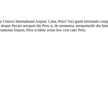
rge Chavez International Airport, Lima, Peru? Aici gasiti informatii compl
tii despre fiecare aeroport din Peru si, de asemenea, aeroporturile din î
national Airport, Peru si bilete avion low cost catre Peru.