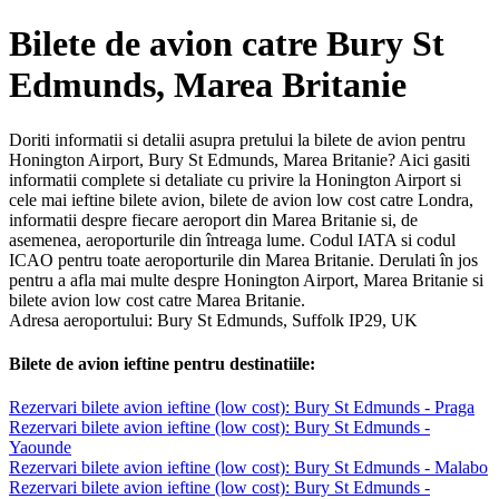
Bilete de avion catre Bury St
Edmunds, Marea Britanie
Doriti informatii si detalii asupra pretului la bilete de avion pentru
Honington Airport, Bury St Edmunds, Marea Britanie? Aici gasiti
informatii complete si detaliate cu privire la Honington Airport si
cele mai ieftine bilete avion, bilete de avion low cost catre Londra,
informatii despre fiecare aeroport din Marea Britanie si, de
asemenea, aeroporturile din întreaga lume. Codul IATA si codul
ICAO pentru toate aeroporturile din Marea Britanie. Derulati în jos
pentru a afla mai multe despre Honington Airport, Marea Britanie si
bilete avion low cost catre Marea Britanie.
Adresa aeroportului: Bury St Edmunds, Suffolk IP29, UK
Bilete de avion ieftine pentru destinatiile:
Rezervari bilete avion ieftine (low cost): Bury St Edmunds - Praga
Rezervari bilete avion ieftine (low cost): Bury St Edmunds -
Yaounde
Rezervari bilete avion ieftine (low cost): Bury St Edmunds - Malabo
Rezervari bilete avion ieftine (low cost): Bury St Edmunds -