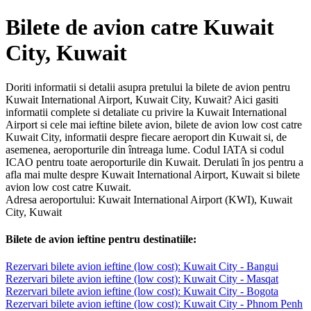
Bilete de avion catre Kuwait
City, Kuwait
Doriti informatii si detalii asupra pretului la bilete de avion pentru
Kuwait International Airport, Kuwait City, Kuwait? Aici gasiti
informatii complete si detaliate cu privire la Kuwait International
Airport si cele mai ieftine bilete avion, bilete de avion low cost catre
Kuwait City, informatii despre fiecare aeroport din Kuwait si, de
asemenea, aeroporturile din întreaga lume. Codul IATA si codul
ICAO pentru toate aeroporturile din Kuwait. Derulati în jos pentru a
afla mai multe despre Kuwait International Airport, Kuwait si bilete
avion low cost catre Kuwait.
Adresa aeroportului: Kuwait International Airport (KWI), Kuwait
City, Kuwait
Bilete de avion ieftine pentru destinatiile:
Rezervari bilete avion ieftine (low cost): Kuwait City - Bangui
Rezervari bilete avion ieftine (low cost): Kuwait City - Masqat
Rezervari bilete avion ieftine (low cost): Kuwait City - Bogota
Rezervari bilete avion ieftine (low cost): Kuwait City - Phnom Penh