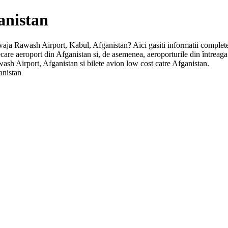
anistan
Khwaja Rawash Airport, Kabul, Afganistan? Aici gasiti informatii complete
fiecare aeroport din Afganistan si, de asemenea, aeroporturile din între
ash Airport, Afganistan si bilete avion low cost catre Afganistan.
anistan