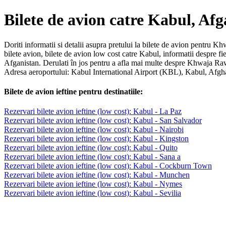
Bilete de avion catre Kabul, Afg
Doriti informatii si detalii asupra pretului la bilete de avion pentru 
bilete avion, bilete de avion low cost catre Kabul, informatii despre 
Afganistan. Derulati în jos pentru a afla mai multe despre Khwaja Raw
Adresa aeroportului: Kabul International Airport (KBL), Kabul, Afgh
Bilete de avion ieftine pentru destinatiile:
Rezervari bilete avion ieftine (low cost): Kabul - La Paz
Rezervari bilete avion ieftine (low cost): Kabul - San Salvador
Rezervari bilete avion ieftine (low cost): Kabul - Nairobi
Rezervari bilete avion ieftine (low cost): Kabul - Kingston
Rezervari bilete avion ieftine (low cost): Kabul - Quito
Rezervari bilete avion ieftine (low cost): Kabul - Sana a
Rezervari bilete avion ieftine (low cost): Kabul - Cockburn Town
Rezervari bilete avion ieftine (low cost): Kabul - Munchen
Rezervari bilete avion ieftine (low cost): Kabul - Nymes
Rezervari bilete avion ieftine (low cost): Kabul - Sevilia