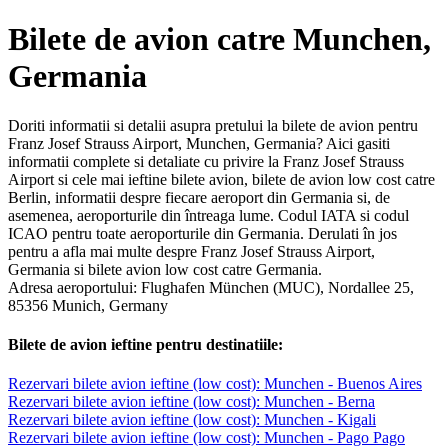
Bilete de avion catre Munchen,
Germania
Doriti informatii si detalii asupra pretului la bilete de avion pentru
Franz Josef Strauss Airport, Munchen, Germania? Aici gasiti
informatii complete si detaliate cu privire la Franz Josef Strauss
Airport si cele mai ieftine bilete avion, bilete de avion low cost catre
Berlin, informatii despre fiecare aeroport din Germania si, de
asemenea, aeroporturile din întreaga lume. Codul IATA si codul
ICAO pentru toate aeroporturile din Germania. Derulati în jos
pentru a afla mai multe despre Franz Josef Strauss Airport,
Germania si bilete avion low cost catre Germania.
Adresa aeroportului: Flughafen München (MUC), Nordallee 25,
85356 Munich, Germany
Bilete de avion ieftine pentru destinatiile:
Rezervari bilete avion ieftine (low cost): Munchen - Buenos Aires
Rezervari bilete avion ieftine (low cost): Munchen - Berna
Rezervari bilete avion ieftine (low cost): Munchen - Kigali
Rezervari bilete avion ieftine (low cost): Munchen - Pago Pago