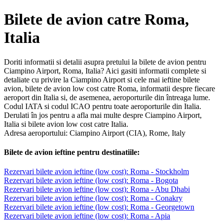
Bilete de avion catre Roma,
Italia
Doriti informatii si detalii asupra pretului la bilete de avion pentru
Ciampino Airport, Roma, Italia? Aici gasiti informatii complete si
detaliate cu privire la Ciampino Airport si cele mai ieftine bilete
avion, bilete de avion low cost catre Roma, informatii despre fiecare
aeroport din Italia si, de asemenea, aeroporturile din întreaga lume.
Codul IATA si codul ICAO pentru toate aeroporturile din Italia.
Derulati în jos pentru a afla mai multe despre Ciampino Airport,
Italia si bilete avion low cost catre Italia.
Adresa aeroportului: Ciampino Airport (CIA), Rome, Italy
Bilete de avion ieftine pentru destinatiile:
Rezervari bilete avion ieftine (low cost): Roma - Stockholm
Rezervari bilete avion ieftine (low cost): Roma - Bogota
Rezervari bilete avion ieftine (low cost): Roma - Abu Dhabi
Rezervari bilete avion ieftine (low cost): Roma - Conakry
Rezervari bilete avion ieftine (low cost): Roma - Georgetown
Rezervari bilete avion ieftine (low cost): Roma - Apia