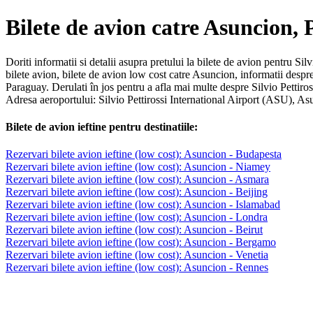
Bilete de avion catre Asuncion,
Doriti informatii si detalii asupra pretului la bilete de avion pentru Sil
bilete avion, bilete de avion low cost catre Asuncion, informatii desp
Paraguay. Derulati în jos pentru a afla mai multe despre Silvio Pettiro
Adresa aeroportului: Silvio Pettirossi International Airport (ASU), A
Bilete de avion ieftine pentru destinatiile:
Rezervari bilete avion ieftine (low cost): Asuncion - Budapesta
Rezervari bilete avion ieftine (low cost): Asuncion - Niamey
Rezervari bilete avion ieftine (low cost): Asuncion - Asmara
Rezervari bilete avion ieftine (low cost): Asuncion - Beijing
Rezervari bilete avion ieftine (low cost): Asuncion - Islamabad
Rezervari bilete avion ieftine (low cost): Asuncion - Londra
Rezervari bilete avion ieftine (low cost): Asuncion - Beirut
Rezervari bilete avion ieftine (low cost): Asuncion - Bergamo
Rezervari bilete avion ieftine (low cost): Asuncion - Venetia
Rezervari bilete avion ieftine (low cost): Asuncion - Rennes