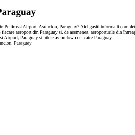
 Paraguay
vio Pettirossi Airport, Asuncion, Paraguay? Aici gasiti informatii complete 
re fiecare aeroport din Paraguay si, de asemenea, aeroporturile din înt
ssi Airport, Paraguay si bilete avion low cost catre Paraguay.
suncion, Paraguay