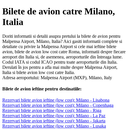
Bilete de avion catre Milano,
Italia
Doriti informatii si detalii asupra pretului la bilete de avion pentru
Malpensa Airport, Milano, Italia? Aici gasiti informatii complete si
detaliate cu privire la Malpensa Airport si cele mai ieftine bilete
avion, bilete de avion low cost catre Roma, informatii despre fiecare
aeroport din Italia si, de asemenea, aeroporturile din întreaga lume.
Codul IATA si codul ICAO pentru toate aeroporturile din Italia.
Derulati în jos pentru a afla mai multe despre Malpensa Airport,
Italia si bilete avion low cost catre Italia.
Adresa aeroportului: Malpensa Airport (MXP), Milano, Italy
Bilete de avion ieftine pentru destinatiile:
Rezervari bilete avion ieftine (low cost): Milano - Lisabona
Rezervari bilete avion ieftine (low cost): Milano - Copenhaga
Rezervari bilete avion ieftine (low cost): Milano - Riga
Rezervari bilete avion ieftine (low cost): Milano - La Paz
Rezervari bilete avion ieftine (low cost): Milano - Jakarta
Rezervari bilete avion ieftine (low cost): Milano - Lusaka