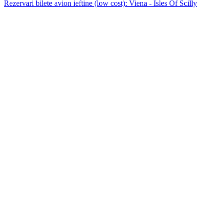
Rezervari bilete avion ieftine (low cost): Viena - Isles Of Scilly