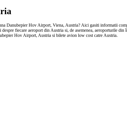
ria
Vienna Danubepier Hov Airport, Viena, Austria? Aici gasiti informatii com
tii despre fiecare aeroport din Austria si, de asemenea, aeroporturile d
bepier Hov Airport, Austria si bilete avion low cost catre Austria.