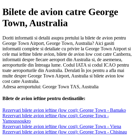
Bilete de avion catre George
Town, Australia
Doriti informatii si detalii asupra pretului la bilete de avion pentru
George Town Airport, George Town, Australia? Aici gasiti
informatii complete si detaliate cu privire la George Town Airport si
cele mai ieftine bilete avion, bilete de avion low cost catre Canberra,
informatii despre fiecare aeroport din Australia si, de asemenea,
aeroporturile din întreaga lume. Codul IATA si codul ICAO pentru
toate aeroporturile din Australia. Derulati în jos pentru a afla mai
multe despre George Town Airport, Australia si bilete avion low
cost catre Australia.
Adresa aeroportului: George Town TAS, Australia
Bilete de avion ieftine pentru destinatiile:
Rezervari bilete avion ieftine (low cost): George Town - Bamako
Rezervari bilete avion ieftine (low cost): George Town -
Yamoussoukro
Rezervari bilete avion ieftine (low cost): George Town - Viena
Rezervari bilete avion ieftine (low cost): George Town - Chisinau