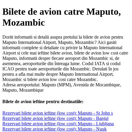
Bilete de avion catre Maputo,
Mozambic
Doriti informatii si detalii asupra pretului la bilete de avion pentru
Maputo International Airport, Maputo, Mozambic? Aici gasiti
informatii complete si detaliate cu privire la Maputo International
Airport si cele mai ieftine bilete avion, bilete de avion low cost catre
Maputo, informatii despre fiecare aeroport din Mozambic si, de
asemenea, aeroporturile din întreaga lume. Codul IATA si codul
ICAO pentru toate aeroporturile din Mozambic. Derulati în jos
pentru a afla mai multe despre Maputo International Airport,
Mozambic si bilete avion low cost catre Mozambic.
Adresa aeroportului: Maputo (MPM), Avenida de Mocambique,
Maputo, Mozambique
Bilete de avion ieftine pentru destinatiile:
Rezervari bilete avion ieftine (low cost): Maputo - St John s
Rezervari bilete avion ieftine (low cost): Maputo - Banjul
Rezervari bilete avion ieftine (low cost): Maputo - Ljubljana
Rezervari bilete avion ieftine (low cost): Maputo - Nuuk