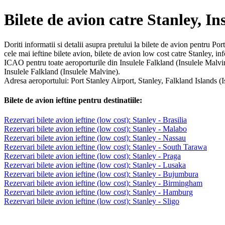
Bilete de avion catre Stanley, I
Doriti informatii si detalii asupra pretului la bilete de avion pentru Po
cele mai ieftine bilete avion, bilete de avion low cost catre Stanley, 
ICAO pentru toate aeroporturile din Insulele Falkland (Insulele Malvine
Insulele Falkland (Insulele Malvine).
Adresa aeroportului: Port Stanley Airport, Stanley, Falkland Islands (
Bilete de avion ieftine pentru destinatiile:
Rezervari bilete avion ieftine (low cost): Stanley - Brasilia
Rezervari bilete avion ieftine (low cost): Stanley - Malabo
Rezervari bilete avion ieftine (low cost): Stanley - Nassau
Rezervari bilete avion ieftine (low cost): Stanley - South Tarawa
Rezervari bilete avion ieftine (low cost): Stanley - Praga
Rezervari bilete avion ieftine (low cost): Stanley - Lusaka
Rezervari bilete avion ieftine (low cost): Stanley - Bujumbura
Rezervari bilete avion ieftine (low cost): Stanley - Birmingham
Rezervari bilete avion ieftine (low cost): Stanley - Hamburg
Rezervari bilete avion ieftine (low cost): Stanley - Sligo