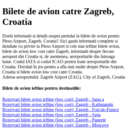
Bilete de avion catre Zagreb,
Croatia
Doriti informatii si detalii asupra pretului la bilete de avion pentru
Pleso Airport, Zagreb, Croatia? Aici gasiti informatii complete si
detaliate cu privire la Pleso Airport si cele mai ieftine bilete avion,
bilete de avion low cost catre Zagreb, informatii despre fiecare
aeroport din Croatia si, de asemenea, aeroporturile din întreaga
lume. Codul IATA si codul ICAO pentru toate aeroporturile din
Croatia. Derulati în jos pentru a afla mai multe despre Pleso Airport,
Croatia si bilete avion low cost catre Croatia.
Adresa aeroportului: Zagreb Airport (ZAG), City of Zagreb, Croatia
Bilete de avion ieftine pentru destinatiile:
Rezervari bilete avion ieftine (low cost): Zagreb - Sana a
Rezervari bilete avion ieftine (low cost): Zagreb - Kathmandu
Rezervari bilete avion ieftine (low cost): Zagreb - Fort-de-France
Rezervari bilete avion ieftine (low cost): Zagreb - Apia
Rezervari bilete avion ieftine (low cost): Zagreb - Papeete
Rezervari bilete avion ieftine (low cost): Zagreb - Moscova