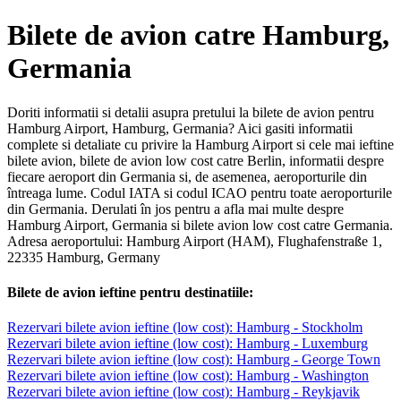
Bilete de avion catre Hamburg,
Germania
Doriti informatii si detalii asupra pretului la bilete de avion pentru
Hamburg Airport, Hamburg, Germania? Aici gasiti informatii
complete si detaliate cu privire la Hamburg Airport si cele mai ieftine
bilete avion, bilete de avion low cost catre Berlin, informatii despre
fiecare aeroport din Germania si, de asemenea, aeroporturile din
întreaga lume. Codul IATA si codul ICAO pentru toate aeroporturile
din Germania. Derulati în jos pentru a afla mai multe despre
Hamburg Airport, Germania si bilete avion low cost catre Germania.
Adresa aeroportului: Hamburg Airport (HAM), Flughafenstraße 1,
22335 Hamburg, Germany
Bilete de avion ieftine pentru destinatiile:
Rezervari bilete avion ieftine (low cost): Hamburg - Stockholm
Rezervari bilete avion ieftine (low cost): Hamburg - Luxemburg
Rezervari bilete avion ieftine (low cost): Hamburg - George Town
Rezervari bilete avion ieftine (low cost): Hamburg - Washington
Rezervari bilete avion ieftine (low cost): Hamburg - Reykjavik