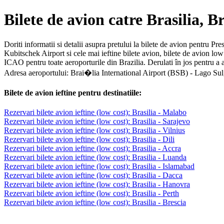
Bilete de avion catre Brasilia, Br
Doriti informatii si detalii asupra pretului la bilete de avion pentru Pr
Kubitschek Airport si cele mai ieftine bilete avion, bilete de avion low
ICAO pentru toate aeroporturile din Brazilia. Derulati în jos pentru a 
Adresa aeroportului: Brai�lia International Airport (BSB) - Lago Sul, B
Bilete de avion ieftine pentru destinatiile:
Rezervari bilete avion ieftine (low cost): Brasilia - Malabo
Rezervari bilete avion ieftine (low cost): Brasilia - Sarajevo
Rezervari bilete avion ieftine (low cost): Brasilia - Vilnius
Rezervari bilete avion ieftine (low cost): Brasilia - Dili
Rezervari bilete avion ieftine (low cost): Brasilia - Accra
Rezervari bilete avion ieftine (low cost): Brasilia - Luanda
Rezervari bilete avion ieftine (low cost): Brasilia - Islamabad
Rezervari bilete avion ieftine (low cost): Brasilia - Dacca
Rezervari bilete avion ieftine (low cost): Brasilia - Hanovra
Rezervari bilete avion ieftine (low cost): Brasilia - Perth
Rezervari bilete avion ieftine (low cost): Brasilia - Brescia