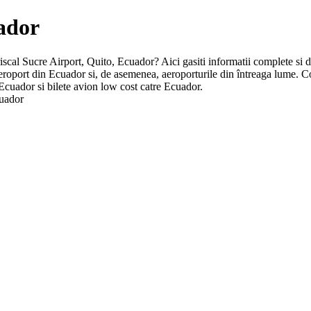
uador
riscal Sucre Airport, Quito, Ecuador? Aici gasiti informatii complete si de
e aeroport din Ecuador si, de asemenea, aeroporturile din întreaga lume.
 Ecuador si bilete avion low cost catre Ecuador.
cuador