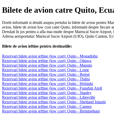
Bilete de avion catre Quito, Ec
Doriti informatii si detalii asupra pretului la bilete de avion pentru Ma
avion, bilete de avion low cost catre Quito, informatii despre fiecar
Derulati în jos pentru a afla mai multe despre Mariscal Sucre Airport,
Adresa aeroportului: Mariscal Sucre Airport (UIO), Quito Canton, E
Bilete de avion ieftine pentru destinatiile:
Rezervari bilete avion ieftine (low cost): Quito - Mogadishu
Rezervari bilete avion ieftine (low cost): Quito - Ottawa
Rezervari bilete avion ieftine (low cost): Quito - Maputo
Rezervari bilete avion ieftine (low cost): Quito - Lome
Rezervari bilete avion ieftine (low cost): Quito - Beirut
Rezervari bilete avion ieftine (low cost): Quito - Tbilisi
Rezervari bilete avion ieftine (low cost): Quito - Helsinki
Rezervari bilete avion ieftine (low cost): Quito - Funafuti Atoll
Rezervari bilete avion ieftine (low cost): Quito - Stanley
Rezervari bilete avion ieftine (low cost): Quito - Libreville
Rezervari bilete avion ieftine (low cost): Quito - Shetland Islands
Rezervari bilete avion ieftine (low cost): Quito - Cannes
Rezervari bilete avion ieftine (low cost): Quito - Birmingham