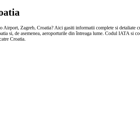
oatia
so Airport, Zagreb, Croatia? Aici gasiti informatii complete si detaliate cu
oatia si, de asemenea, aeroporturile din întreaga lume. Codul IATA si co
catre Croatia.