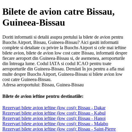
Bilete de avion catre Bissau,
Guineea-Bissau
Doriti informatii si detalii asupra pretului la bilete de avion pentru
Buochs Airport, Bissau, Guineea-Bissau? Aici gasiti informatii
complete si detaliate cu privire la Buochs Airport si cele mai ieftine
bilete avion, bilete de avion low cost catre Bissau, informatii despre
fiecare aeroport din Guineea-Bissau si, de asemenea, aeroporturile
din întreaga lume. Codul IATA si codul ICAO pentru toate
aeroporturile din Guineea-Bissau. Derulati în jos pentru a afla mai
multe despre Buochs Airport, Guineea-Bissau si bilete avion low
cost catre Guineea-Bissau.
Adresa aeroportului: Bissau, Guinea-Bissau
Bilete de avion ieftine pentru destinatiile:
Rezervari bilete avion ieftine (low cost): Bissau - Dakar
Rezervari bilete avion ieftine (low cost): Bissau - Kabul
Rezervari bilete avion ieftine (low cost): Bissau - Hanoi
Rezervari bilete avion ieftine (low cost): Bissau - Malabo
Rezervari bilete avion ieftine (low cost): Bissau - Saint-Pierre