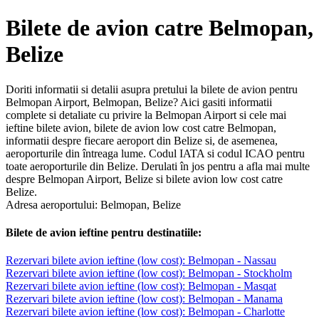
Bilete de avion catre Belmopan,
Belize
Doriti informatii si detalii asupra pretului la bilete de avion pentru
Belmopan Airport, Belmopan, Belize? Aici gasiti informatii
complete si detaliate cu privire la Belmopan Airport si cele mai
ieftine bilete avion, bilete de avion low cost catre Belmopan,
informatii despre fiecare aeroport din Belize si, de asemenea,
aeroporturile din întreaga lume. Codul IATA si codul ICAO pentru
toate aeroporturile din Belize. Derulati în jos pentru a afla mai multe
despre Belmopan Airport, Belize si bilete avion low cost catre
Belize.
Adresa aeroportului: Belmopan, Belize
Bilete de avion ieftine pentru destinatiile:
Rezervari bilete avion ieftine (low cost): Belmopan - Nassau
Rezervari bilete avion ieftine (low cost): Belmopan - Stockholm
Rezervari bilete avion ieftine (low cost): Belmopan - Masqat
Rezervari bilete avion ieftine (low cost): Belmopan - Manama
Rezervari bilete avion ieftine (low cost): Belmopan - Charlotte