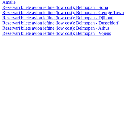
Amalie
Rezervari bilete avion ieftine (low cost): Belmopan - Sofia
Rezervari bilete avion ieftine (low cost): Belmopan - George Town
Rezervari bilete avion ieftine (low cost): Belmopan - Djibouti
Rezervari bilete avion ieftine (low cost): Belmopan - Dusseldorf
Rezervari bilete avion ieftine (low cost): Belmopan - Arhus
Rezervari bilete avion ieftine (low cost): Belmopan - Vojens