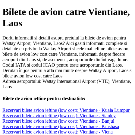
Bilete de avion catre Vientiane,
Laos
Doriti informatii si detalii asupra pretului la bilete de avion pentru
Wattay Airport, Vientiane, Laos? Aici gasiti informatii complete si
detaliate cu privire la Wattay Airport si cele mai ieftine bilete avion,
bilete de avion low cost catre Vientiane, informatii despre fiecare
aeroport din Laos si, de asemenea, aeroporturile din întreaga lume.
Codul IATA si codul ICAO pentru toate aeroporturile din Laos.
Derulati în jos pentru a afla mai multe despre Wattay Airport, Laos si
bilete avion low cost catre Laos.
Adresa aeroportului: Wattay International Airport (VTE), Vientiane,
Laos
Bilete de avion ieftine pentru destinatiile:
Rezervari bilete avion ieftine (low cost): Vientiane - Kuala Lumpur
Rezervari bilete avion ieftine (low cost): Vientiane - Stanley
Rezervari bilete avion ieftine (low cost): Vientiane - Banjul
Rezervari bilete avion ieftine (low cost): Vientiane - Kinshasa
Rezervari bilete avion ieftine (low cost): Vientiane - Viena