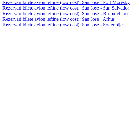
Rezervari bilete avion ieftine (low cost): San Jose - Port Moresby
Rezervari bilete avion ieftine (low cost): San Jose - San Salvador
Rezervari bilete avion ieftine (low cost): San Jose - Birmingham
Rezervari bilete avion ieftine (low cost): San Jose - Arhus
Rezervari bilete avion ieftine (low cost): San Jose - Sodertalje