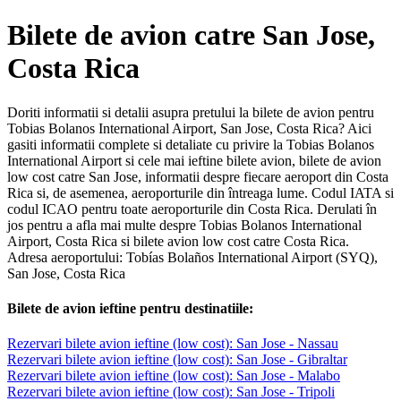
Bilete de avion catre San Jose,
Costa Rica
Doriti informatii si detalii asupra pretului la bilete de avion pentru
Tobias Bolanos International Airport, San Jose, Costa Rica? Aici
gasiti informatii complete si detaliate cu privire la Tobias Bolanos
International Airport si cele mai ieftine bilete avion, bilete de avion
low cost catre San Jose, informatii despre fiecare aeroport din Costa
Rica si, de asemenea, aeroporturile din întreaga lume. Codul IATA si
codul ICAO pentru toate aeroporturile din Costa Rica. Derulati în
jos pentru a afla mai multe despre Tobias Bolanos International
Airport, Costa Rica si bilete avion low cost catre Costa Rica.
Adresa aeroportului: Tobías Bolaños International Airport (SYQ),
San Jose, Costa Rica
Bilete de avion ieftine pentru destinatiile:
Rezervari bilete avion ieftine (low cost): San Jose - Nassau
Rezervari bilete avion ieftine (low cost): San Jose - Gibraltar
Rezervari bilete avion ieftine (low cost): San Jose - Malabo
Rezervari bilete avion ieftine (low cost): San Jose - Tripoli