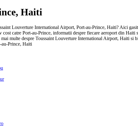
ince, Haiti
ussaint Louverture International Airport, Port-au-Prince, Haiti? Aici gasi
low cost catre Port-au-Prince, informatii despre fiecare aeroport din Hai
 mai multe despre Toussaint Louverture International Airport, Haiti si bi
-au-Prince, Haiti
ou
pur
ro