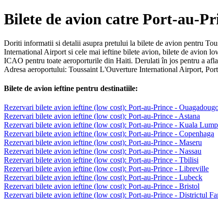
Bilete de avion catre Port-au-Pr
Doriti informatii si detalii asupra pretului la bilete de avion pentru To
International Airport si cele mai ieftine bilete avion, bilete de avion 
ICAO pentru toate aeroporturile din Haiti. Derulati în jos pentru a afla
Adresa aeroportului: Toussaint L'Ouverture International Airport, Port
Bilete de avion ieftine pentru destinatiile:
Rezervari bilete avion ieftine (low cost): Port-au-Prince - Ouagadoug
Rezervari bilete avion ieftine (low cost): Port-au-Prince - Astana
Rezervari bilete avion ieftine (low cost): Port-au-Prince - Kuala Lum
Rezervari bilete avion ieftine (low cost): Port-au-Prince - Copenhaga
Rezervari bilete avion ieftine (low cost): Port-au-Prince - Maseru
Rezervari bilete avion ieftine (low cost): Port-au-Prince - Nassau
Rezervari bilete avion ieftine (low cost): Port-au-Prince - Tbilisi
Rezervari bilete avion ieftine (low cost): Port-au-Prince - Libreville
Rezervari bilete avion ieftine (low cost): Port-au-Prince - Lubeck
Rezervari bilete avion ieftine (low cost): Port-au-Prince - Bristol
Rezervari bilete avion ieftine (low cost): Port-au-Prince - Districtul Fa