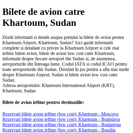
Bilete de avion catre
Khartoum, Sudan
Doriti informatii si detalii asupra pretului la bilete de avion pentru
Khartoum Airport, Khartoum, Sudan? Aici gasiti informatii
complete si detaliate cu privire la Khartoum Airport si cele mai
ieftine bilete avion, bilete de avion low cost catre Khartoum,
informatii despre fiecare aeroport din Sudan si, de asemenea,
aeroporturile din întreaga lume. Codul IATA si codul ICAO pentru
toate aeroporturile din Sudan. Derulati în jos pentru a afla mai multe
despre Khartoum Airport, Sudan si bilete avion low cost catre
Sudan.
Adresa aeroportului: Khartoum International Airport (KRT),
Khartoum, Sudan
Bilete de avion ieftine pentru destinatiile:
Rezervari bilete avion ieftine (low cost): Khartoum - Moscova
Rezervari bilete avion ieftine (low cost): Khartoum - Bratislava
Rezervari bilete avion ieftine (low cost): Khartoum - Budapesta
Rezervari bilete avion ieftine (low cost): Khartoum - Brasilia