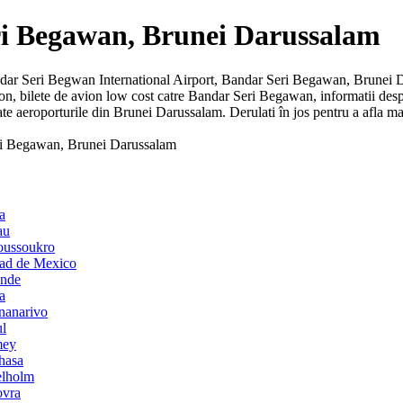
eri Begawan, Brunei Darussalam
Bandar Seri Begwan International Airport, Bandar Seri Begawan, Brunei Da
vion, bilete de avion low cost catre Bandar Seri Begawan, informatii des
te aeroporturile din Brunei Darussalam. Derulati în jos pentru a afla m
eri Begawan, Brunei Darussalam
a
au
moussoukro
udad de Mexico
unde
a
ananarivo
ul
mey
shasa
elholm
ovra