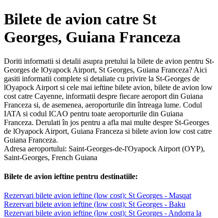
Bilete de avion catre St
Georges, Guiana Franceza
Doriti informatii si detalii asupra pretului la bilete de avion pentru St-
Georges de lOyapock Airport, St Georges, Guiana Franceza? Aici
gasiti informatii complete si detaliate cu privire la St-Georges de
lOyapock Airport si cele mai ieftine bilete avion, bilete de avion low
cost catre Cayenne, informatii despre fiecare aeroport din Guiana
Franceza si, de asemenea, aeroporturile din întreaga lume. Codul
IATA si codul ICAO pentru toate aeroporturile din Guiana
Franceza. Derulati în jos pentru a afla mai multe despre St-Georges
de lOyapock Airport, Guiana Franceza si bilete avion low cost catre
Guiana Franceza.
Adresa aeroportului: Saint-Georges-de-l'Oyapock Airport (OYP),
Saint-Georges, French Guiana
Bilete de avion ieftine pentru destinatiile:
Rezervari bilete avion ieftine (low cost): St Georges - Masqat
Rezervari bilete avion ieftine (low cost): St Georges - Baku
Rezervari bilete avion ieftine (low cost): St Georges - Andorra la