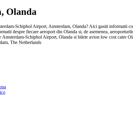
m, Olanda
 Amsterdam-Schiphol Airport, Amsterdam, Olanda? Aici gasiti informatii co
nformatii despre fiecare aeroport din Olanda si, de asemenea, aeroportur
pre Amsterdam-Schiphol Airport, Olanda si bilete avion low cost catre O
rdam, The Netherlands
nama
ico