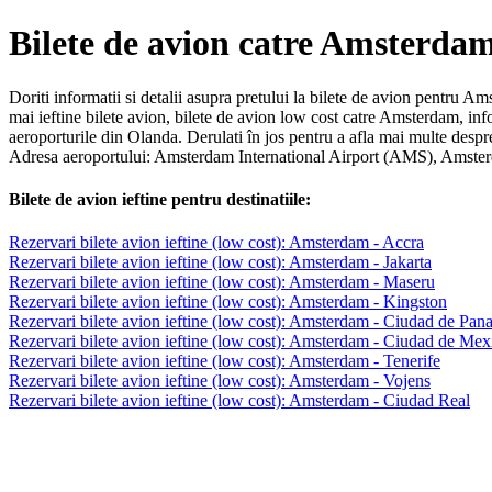
Bilete de avion catre Amsterda
Doriti informatii si detalii asupra pretului la bilete de avion pentru
mai ieftine bilete avion, bilete de avion low cost catre Amsterdam, i
aeroporturile din Olanda. Derulati în jos pentru a afla mai multe des
Adresa aeroportului: Amsterdam International Airport (AMS), Amste
Bilete de avion ieftine pentru destinatiile:
Rezervari bilete avion ieftine (low cost): Amsterdam - Accra
Rezervari bilete avion ieftine (low cost): Amsterdam - Jakarta
Rezervari bilete avion ieftine (low cost): Amsterdam - Maseru
Rezervari bilete avion ieftine (low cost): Amsterdam - Kingston
Rezervari bilete avion ieftine (low cost): Amsterdam - Ciudad de Pa
Rezervari bilete avion ieftine (low cost): Amsterdam - Ciudad de Mex
Rezervari bilete avion ieftine (low cost): Amsterdam - Tenerife
Rezervari bilete avion ieftine (low cost): Amsterdam - Vojens
Rezervari bilete avion ieftine (low cost): Amsterdam - Ciudad Real