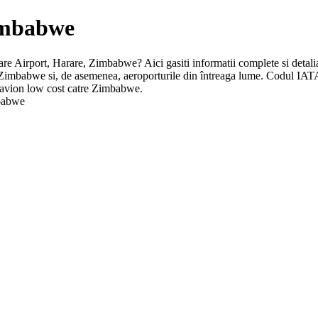
Zimbabwe
rare Airport, Harare, Zimbabwe? Aici gasiti informatii complete si detaliat
in Zimbabwe si, de asemenea, aeroporturile din întreaga lume. Codul IA
e avion low cost catre Zimbabwe.
mbabwe